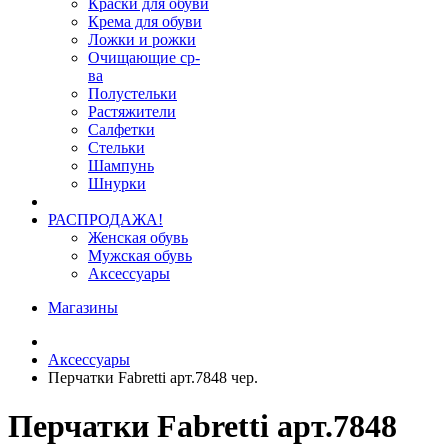
Краски для обуви
Крема для обуви
Ложки и рожки
Очищающие ср-
ва
Полустельки
Растяжители
Салфетки
Стельки
Шампунь
Шнурки
РАСПРОДАЖА!
Женская обувь
Мужская обувь
Аксессуары
Магазины
Аксессуары
Перчатки Fabretti арт.7848 чер.
Перчатки Fabretti арт.7848