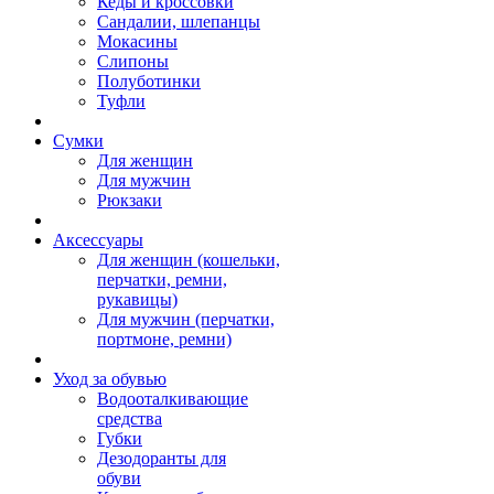
Кеды и кроссовки
Сандалии, шлепанцы
Мокасины
Слипоны
Полуботинки
Туфли
Сумки
Для женщин
Для мужчин
Рюкзаки
Аксессуары
Для женщин (кошельки,
перчатки, ремни,
рукавицы)
Для мужчин (перчатки,
портмоне, ремни)
Уход за обувью
Водооталкивающие
средства
Губки
Дезодоранты для
обуви