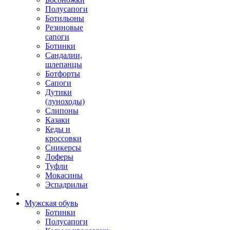
Полусапоги
Ботильоны
Резиновые
сапоги
Ботинки
Сандалии,
шлепанцы
Ботфорты
Сапоги
Дутики
(луноходы)
Слипоны
Казаки
Кеды и
кроссовки
Сникерсы
Лоферы
Туфли
Мокасины
Эспадрильи
Мужская обувь
Ботинки
Полусапоги