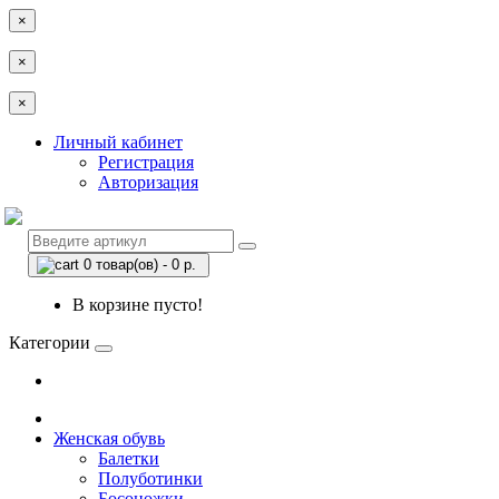
×
×
×
Личный кабинет
Регистрация
Авторизация
0 товар(ов) - 0 р.
В корзине пусто!
Категории
Женская обувь
Балетки
Полуботинки
Босоножки