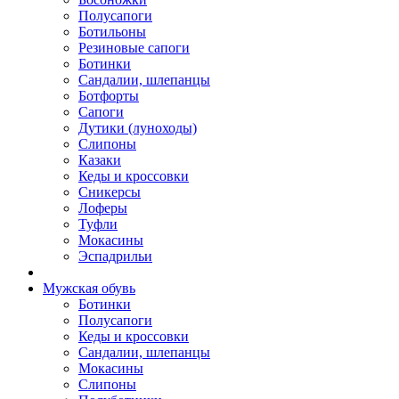
Полусапоги
Ботильоны
Резиновые сапоги
Ботинки
Сандалии, шлепанцы
Ботфорты
Сапоги
Дутики (луноходы)
Слипоны
Казаки
Кеды и кроссовки
Сникерсы
Лоферы
Туфли
Мокасины
Эспадрильи
Мужская обувь
Ботинки
Полусапоги
Кеды и кроссовки
Сандалии, шлепанцы
Мокасины
Слипоны