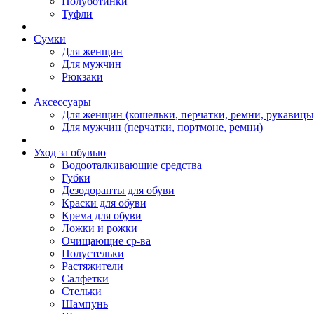
Полуботинки
Туфли
Сумки
Для женщин
Для мужчин
Рюкзаки
Аксессуары
Для женщин (кошельки, перчатки, ремни, рукавицы
Для мужчин (перчатки, портмоне, ремни)
Уход за обувью
Водооталкивающие средства
Губки
Дезодоранты для обуви
Краски для обуви
Крема для обуви
Ложки и рожки
Очищающие ср-ва
Полустельки
Растяжители
Салфетки
Стельки
Шампунь