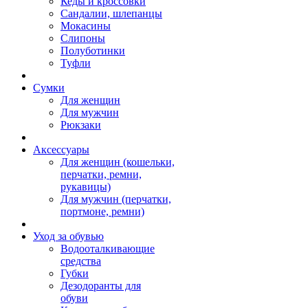
Кеды и кроссовки
Сандалии, шлепанцы
Мокасины
Слипоны
Полуботинки
Туфли
Сумки
Для женщин
Для мужчин
Рюкзаки
Аксессуары
Для женщин (кошельки,
перчатки, ремни,
рукавицы)
Для мужчин (перчатки,
портмоне, ремни)
Уход за обувью
Водооталкивающие
средства
Губки
Дезодоранты для
обуви