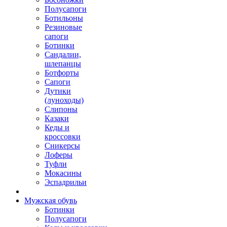
Полусапоги
Ботильоны
Резиновые
сапоги
Ботинки
Сандалии,
шлепанцы
Ботфорты
Сапоги
Дутики
(луноходы)
Слипоны
Казаки
Кеды и
кроссовки
Сникерсы
Лоферы
Туфли
Мокасины
Эспадрильи
Мужская обувь
Ботинки
Полусапоги