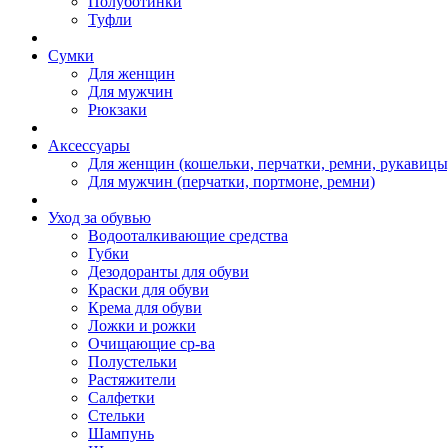
Полуботинки
Туфли
Сумки
Для женщин
Для мужчин
Рюкзаки
Аксессуары
Для женщин (кошельки, перчатки, ремни, рукавицы
Для мужчин (перчатки, портмоне, ремни)
Уход за обувью
Водооталкивающие средства
Губки
Дезодоранты для обуви
Краски для обуви
Крема для обуви
Ложки и рожки
Очищающие ср-ва
Полустельки
Растяжители
Салфетки
Стельки
Шампунь