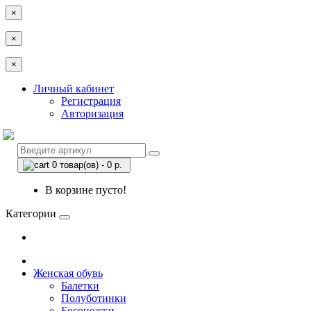
×
×
×
Личный кабинет
Регистрация
Авторизация
0 товар(ов) - 0 р.
В корзине пусто!
Категории
Женская обувь
Балетки
Полуботинки
Босоножки