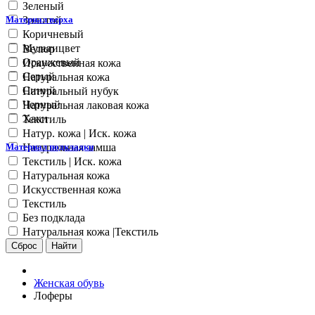
Зеленый
Золотой
Материал верха
Коричневый
Мультицвет
Велюр
Оранжевый
Искусственная кожа
Серый
Натуральная кожа
Синий
Натуральный нубук
Черный
Натуральная лаковая кожа
Хаки
Текстиль
Натур. кожа | Иск. кожа
Натуральная замша
Материал подкладки
Текстиль | Иск. кожа
Натуральная кожа
Искусственная кожа
Текстиль
Без подклада
Натуральная кожа |Текстиль
Сброс
Найти
Женская обувь
Лоферы