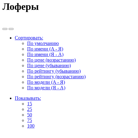
Лоферы
Сортировать:
По умолчанию
По имени (A - Я)
По имени (Я - A)
По цене (возрастанию)
По цене (убыванию)
По рейтингу (убыванию)
По рейтингу (возрастанию)
По модели (A - Я)
По модели (Я - A)
Показывать:
15
25
50
75
100