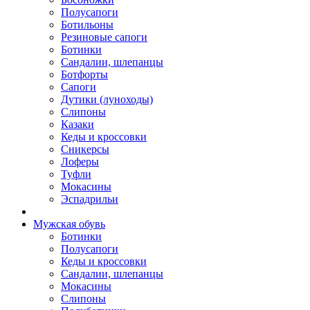
Полусапоги
Ботильоны
Резиновые сапоги
Ботинки
Сандалии, шлепанцы
Ботфорты
Сапоги
Дутики (луноходы)
Слипоны
Казаки
Кеды и кроссовки
Сникерсы
Лоферы
Туфли
Мокасины
Эспадрильи
Мужская обувь
Ботинки
Полусапоги
Кеды и кроссовки
Сандалии, шлепанцы
Мокасины
Слипоны