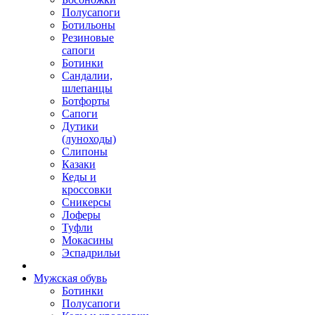
Полусапоги
Ботильоны
Резиновые
сапоги
Ботинки
Сандалии,
шлепанцы
Ботфорты
Сапоги
Дутики
(луноходы)
Слипоны
Казаки
Кеды и
кроссовки
Сникерсы
Лоферы
Туфли
Мокасины
Эспадрильи
Мужская обувь
Ботинки
Полусапоги