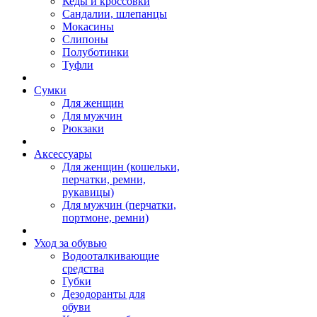
Кеды и кроссовки
Сандалии, шлепанцы
Мокасины
Слипоны
Полуботинки
Туфли
Сумки
Для женщин
Для мужчин
Рюкзаки
Аксессуары
Для женщин (кошельки,
перчатки, ремни,
рукавицы)
Для мужчин (перчатки,
портмоне, ремни)
Уход за обувью
Водооталкивающие
средства
Губки
Дезодоранты для
обуви