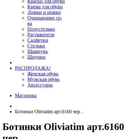
Краски для обуви
Крема для обуви
Ложки и рожки
Очищающие ср-
ва
Полустельки
Растяжители
Салфетки
Стельки
Шампунь
Шнурки
РАСПРОДАЖА!
Женская обувь
Мужская обувь
Аксессуары
Магазины
Ботинки Oliviatim арт.6160 чер .
Ботинки Oliviatim арт.6160
чер .