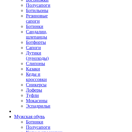
Полусапоги
Ботильоны
Резиновые
сапоги
Ботинки
Сандалии,
шлепанцы
Ботфорты
Сапоги
Дутики
(луноходы)
Слипоны
Казаки
Кеды и
кроссовки
Сникерсы
Лоферы
Туфли
Мокасины
Эспадрильи
Мужская обувь
Ботинки
Полусапоги