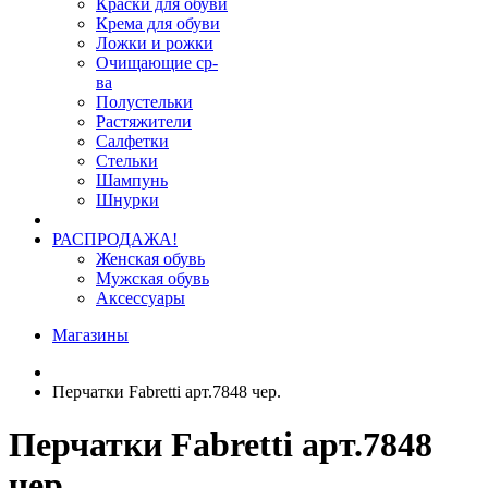
Краски для обуви
Крема для обуви
Ложки и рожки
Очищающие ср-
ва
Полустельки
Растяжители
Салфетки
Стельки
Шампунь
Шнурки
РАСПРОДАЖА!
Женская обувь
Мужская обувь
Аксессуары
Магазины
Перчатки Fabretti арт.7848 чер.
Перчатки Fabretti арт.7848
чер.