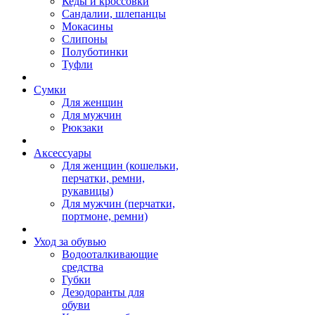
Кеды и кроссовки
Сандалии, шлепанцы
Мокасины
Слипоны
Полуботинки
Туфли
Сумки
Для женщин
Для мужчин
Рюкзаки
Аксессуары
Для женщин (кошельки,
перчатки, ремни,
рукавицы)
Для мужчин (перчатки,
портмоне, ремни)
Уход за обувью
Водооталкивающие
средства
Губки
Дезодоранты для
обуви