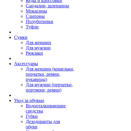
Кеды и кроссовки
Сандалии, шлепанцы
Мокасины
Слипоны
Полуботинки
Туфли
Сумки
Для женщин
Для мужчин
Рюкзаки
Аксессуары
Для женщин (кошельки,
перчатки, ремни,
рукавицы)
Для мужчин (перчатки,
портмоне, ремни)
Уход за обувью
Водооталкивающие
средства
Губки
Дезодоранты для
обуви