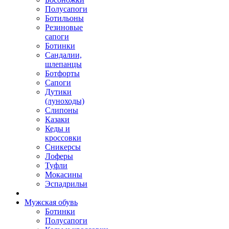
Полусапоги
Ботильоны
Резиновые
сапоги
Ботинки
Сандалии,
шлепанцы
Ботфорты
Сапоги
Дутики
(луноходы)
Слипоны
Казаки
Кеды и
кроссовки
Сникерсы
Лоферы
Туфли
Мокасины
Эспадрильи
Мужская обувь
Ботинки
Полусапоги