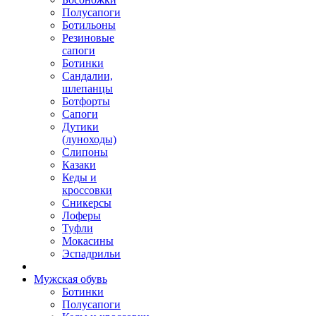
Полусапоги
Ботильоны
Резиновые
сапоги
Ботинки
Сандалии,
шлепанцы
Ботфорты
Сапоги
Дутики
(луноходы)
Слипоны
Казаки
Кеды и
кроссовки
Сникерсы
Лоферы
Туфли
Мокасины
Эспадрильи
Мужская обувь
Ботинки
Полусапоги