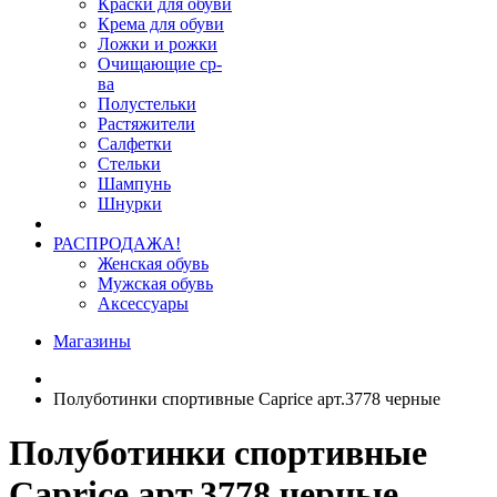
Краски для обуви
Крема для обуви
Ложки и рожки
Очищающие ср-
ва
Полустельки
Растяжители
Салфетки
Стельки
Шампунь
Шнурки
РАСПРОДАЖА!
Женская обувь
Мужская обувь
Аксессуары
Магазины
Полуботинки спортивные Caprice арт.3778 черные
Полуботинки спортивные
Caprice арт.3778 черные