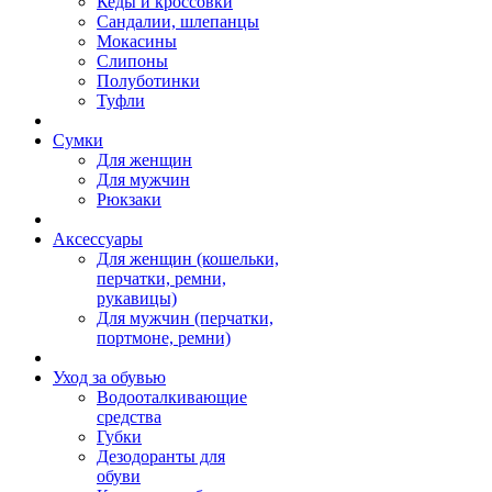
Кеды и кроссовки
Сандалии, шлепанцы
Мокасины
Слипоны
Полуботинки
Туфли
Сумки
Для женщин
Для мужчин
Рюкзаки
Аксессуары
Для женщин (кошельки,
перчатки, ремни,
рукавицы)
Для мужчин (перчатки,
портмоне, ремни)
Уход за обувью
Водооталкивающие
средства
Губки
Дезодоранты для
обуви