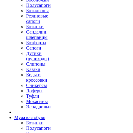
Полусапоги
Ботильоны
Резиновые
сапоги
Ботинки
Сандалии,
шлепанцы
Ботфорты
Сапоги
Дутики
(луноходы)
Слипоны
Казаки
Кеды и
кроссовки
Сникерсы
Лоферы
Туфли
Мокасины
Эспадрильи
Мужская обувь
Ботинки
Полусапоги