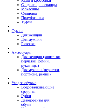
Кеды и кроссовки
Сандалии, шлепанцы
Мокасины
Слипоны
Полуботинки
Туфли
Сумки
Для женщин
Для мужчин
Рюкзаки
Аксессуары
Для женщин (кошельки,
перчатки, ремни,
рукавицы)
Для мужчин (перчатки,
портмоне, ремни)
Уход за обувью
Водооталкивающие
средства
Губки
Дезодоранты для
обуви