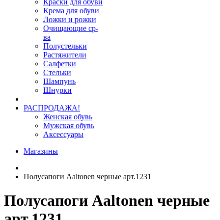
Краски для обуви
Крема для обуви
Ложки и рожки
Очищающие ср-
ва
Полустельки
Растяжители
Салфетки
Стельки
Шампунь
Шнурки
РАСПРОДАЖА!
Женская обувь
Мужская обувь
Аксессуары
Магазины
Полусапоги Aaltonen черные арт.1231
Полусапоги Aaltonen черные
арт.1231