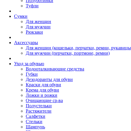
Полуботинки
Туфли
Сумки
Для женщин
Для мужчин
Рюкзаки
Аксессуары
Для женщин (кошельки, перчатки, ремни, рукавицы
Для мужчин (перчатки, портмоне, ремни)
Уход за обувью
Водооталкивающие средства
Губки
Дезодоранты для обуви
Краски для обуви
Крема для обуви
Ложки и рожки
Очищающие ср-ва
Полустельки
Растяжители
Салфетки
Стельки
Шампунь