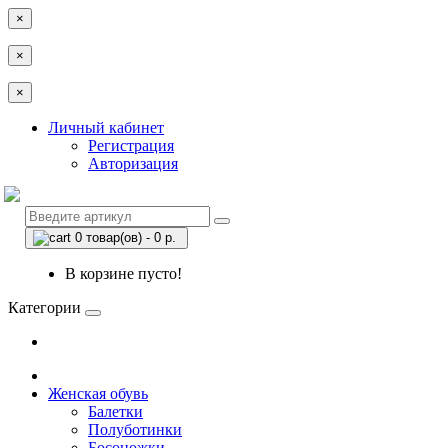
×
×
×
Личный кабинет
Регистрация
Авторизация
0 товар(ов) - 0 р.
В корзине пусто!
Категории
Женская обувь
Балетки
Полуботинки
Босоножки