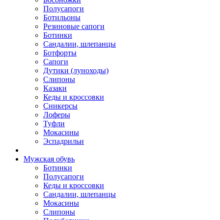
Полусапоги
Ботильоны
Резиновые сапоги
Ботинки
Сандалии, шлепанцы
Ботфорты
Сапоги
Дутики (луноходы)
Слипоны
Казаки
Кеды и кроссовки
Сникерсы
Лоферы
Туфли
Мокасины
Эспадрильи
Мужская обувь
Ботинки
Полусапоги
Кеды и кроссовки
Сандалии, шлепанцы
Мокасины
Слипоны