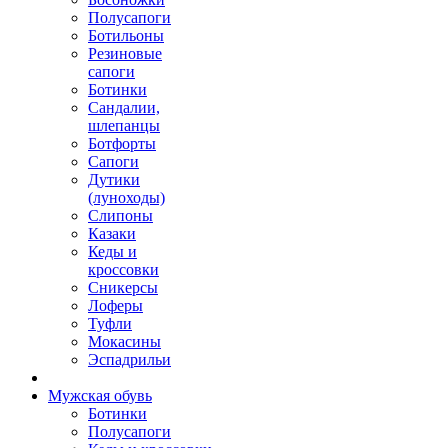
Полусапоги
Ботильоны
Резиновые
сапоги
Ботинки
Сандалии,
шлепанцы
Ботфорты
Сапоги
Дутики
(луноходы)
Слипоны
Казаки
Кеды и
кроссовки
Сникерсы
Лоферы
Туфли
Мокасины
Эспадрильи
Мужская обувь
Ботинки
Полусапоги