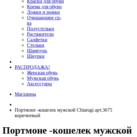
Краски для обуви
Крема для обуви
Ложки и рожки
Очищающие ср-
ва
Полустельки
Растяжители
Салфетки
Стельки
Шампунь
Шнурки
РАСПРОДАЖА!
Женская обувь
Мужская обувь
Аксессуары
Магазины
Портмоне -кошелек мужской Chiarugi арт.3675
коричневый
Портмоне -кошелек мужской