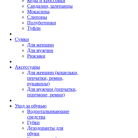
Кеды и кроссовки
Сандалии, шлепанцы
Мокасины
Слипоны
Полуботинки
Туфли
Сумки
Для женщин
Для мужчин
Рюкзаки
Аксессуары
Для женщин (кошельки,
перчатки, ремни,
рукавицы)
Для мужчин (перчатки,
портмоне, ремни)
Уход за обувью
Водооталкивающие
средства
Губки
Дезодоранты для
обуви