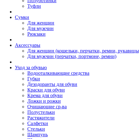
Полуботинки
Туфли
Сумки
Для женщин
Для мужчин
Рюкзаки
Аксессуары
Для женщин (кошельки, перчатки, ремни, рукавицы
Для мужчин (перчатки, портмоне, ремни)
Уход за обувью
Водооталкивающие средства
Губки
Дезодоранты для обуви
Краски для обуви
Крема для обуви
Ложки и рожки
Очищающие ср-ва
Полустельки
Растяжители
Салфетки
Стельки
Шампунь