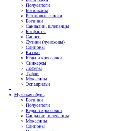
Полусапоги
Ботильоны
Резиновые сапоги
Ботинки
Сандалии, шлепанцы
Ботфорты
Сапоги
Дутики (луноходы)
Слипоны
Казаки
Кеды и кроссовки
Сникерсы
Лоферы
Туфли
Мокасины
Эспадрильи
Мужская обувь
Ботинки
Полусапоги
Кеды и кроссовки
Сандалии, шлепанцы
Мокасины
Слипоны