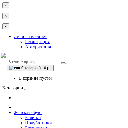
×
×
×
Личный кабинет
Регистрация
Авторизация
0 товар(ов) - 0 р.
В корзине пусто!
Категории
Женская обувь
Балетки
Полуботинки
Босоножки