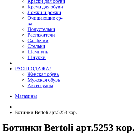
Краски для обуви
Крема для обуви
Ложки и рожки
Очищающие ср-
ва
Полустельки
Растяжители
Салфетки
Стельки
Шампунь
Шнурки
РАСПРОДАЖА!
Женская обувь
Мужская обувь
Аксессуары
Магазины
Ботинки Bertoli арт.5253 кор.
Ботинки Bertoli арт.5253 кор.