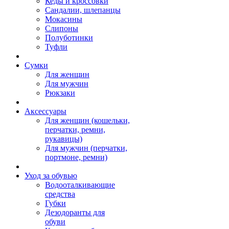
Кеды и кроссовки
Сандалии, шлепанцы
Мокасины
Слипоны
Полуботинки
Туфли
Сумки
Для женщин
Для мужчин
Рюкзаки
Аксессуары
Для женщин (кошельки,
перчатки, ремни,
рукавицы)
Для мужчин (перчатки,
портмоне, ремни)
Уход за обувью
Водооталкивающие
средства
Губки
Дезодоранты для
обуви