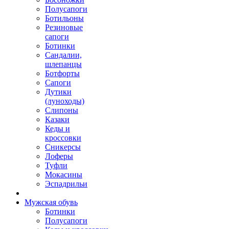
Полусапоги
Ботильоны
Резиновые
сапоги
Ботинки
Сандалии,
шлепанцы
Ботфорты
Сапоги
Дутики
(луноходы)
Слипоны
Казаки
Кеды и
кроссовки
Сникерсы
Лоферы
Туфли
Мокасины
Эспадрильи
Мужская обувь
Ботинки
Полусапоги