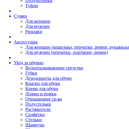
Полуботинки
Туфли
Сумки
Для женщин
Для мужчин
Рюкзаки
Аксессуары
Для женщин (кошельки, перчатки, ремни, рукавицы
Для мужчин (перчатки, портмоне, ремни)
Уход за обувью
Водооталкивающие средства
Губки
Дезодоранты для обуви
Краски для обуви
Крема для обуви
Ложки и рожки
Очищающие ср-ва
Полустельки
Растяжители
Салфетки
Стельки
Шампунь