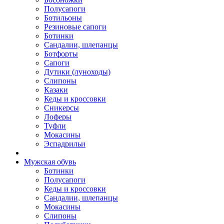
Полусапоги
Ботильоны
Резиновые сапоги
Ботинки
Сандалии, шлепанцы
Ботфорты
Сапоги
Дутики (луноходы)
Слипоны
Казаки
Кеды и кроссовки
Сникерсы
Лоферы
Туфли
Мокасины
Эспадрильи
Мужская обувь
Ботинки
Полусапоги
Кеды и кроссовки
Сандалии, шлепанцы
Мокасины
Слипоны