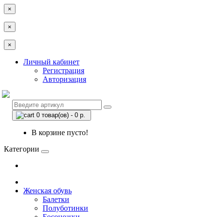
×
×
×
Личный кабинет
Регистрация
Авторизация
0 товар(ов) - 0 р.
В корзине пусто!
Категории
Женская обувь
Балетки
Полуботинки
Босоножки