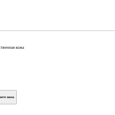
ственная кожа
зину и оформите заказ.