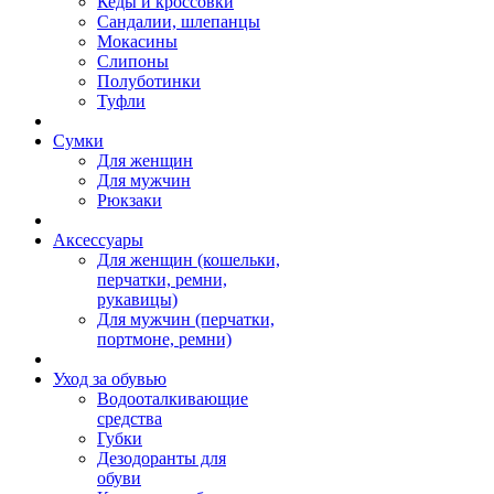
Кеды и кроссовки
Сандалии, шлепанцы
Мокасины
Слипоны
Полуботинки
Туфли
Сумки
Для женщин
Для мужчин
Рюкзаки
Аксессуары
Для женщин (кошельки,
перчатки, ремни,
рукавицы)
Для мужчин (перчатки,
портмоне, ремни)
Уход за обувью
Водооталкивающие
средства
Губки
Дезодоранты для
обуви