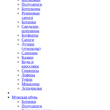
Полусапоги
Ботильоны
Резиновые
сапоги
Ботинки
Сандалии,
шлепанцы
Ботфорты
Сапоги
Дутики
(луноходы)
Слипоны
Казаки
Кеды и
кроссовки
Сникерсы
Лоферы
Туфли
Мокасины
Эспадрильи
Мужская обувь
Ботинки
Полусапоги