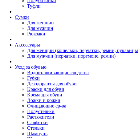
Полуботинки
Туфли
Сумки
Для женщин
Для мужчин
Рюкзаки
Аксессуары
Для женщин (кошельки, перчатки, ремни, рукавицы
Для мужчин (перчатки, портмоне, ремни)
Уход за обувью
Водооталкивающие средства
Губки
Дезодоранты для обуви
Краски для обуви
Крема для обуви
Ложки и рожки
Очищающие ср-ва
Полустельки
Растяжители
Салфетки
Стельки
Шампунь