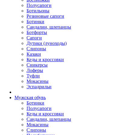
Полусапоги
Ботильоны
Резиновые сапоги
Ботинки
Сандалии, шлепанцы
Ботфорты
Сапоги
Дутики (луноходы)
Слипоны
Казаки
Кеды и кроссовки
Сникерсы
Лоферы
Туфли
Мокасины
Эспадрильи
Мужская обувь
Ботинки
Полусапоги
Кеды и кроссовки
Сандалии, шлепанцы
Мокасины
Слипоны