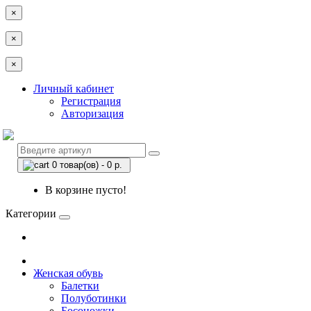
×
×
×
Личный кабинет
Регистрация
Авторизация
0 товар(ов) - 0 р.
В корзине пусто!
Категории
Женская обувь
Балетки
Полуботинки
Босоножки