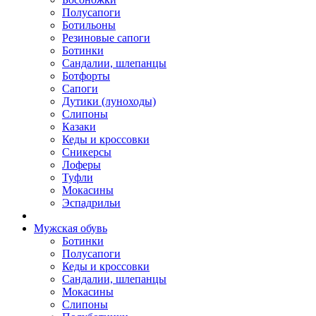
Полусапоги
Ботильоны
Резиновые сапоги
Ботинки
Сандалии, шлепанцы
Ботфорты
Сапоги
Дутики (луноходы)
Слипоны
Казаки
Кеды и кроссовки
Сникерсы
Лоферы
Туфли
Мокасины
Эспадрильи
Мужская обувь
Ботинки
Полусапоги
Кеды и кроссовки
Сандалии, шлепанцы
Мокасины
Слипоны