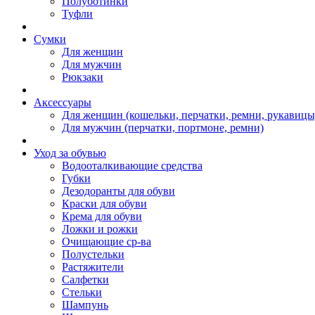
Полуботинки
Туфли
Сумки
Для женщин
Для мужчин
Рюкзаки
Аксессуары
Для женщин (кошельки, перчатки, ремни, рукавицы
Для мужчин (перчатки, портмоне, ремни)
Уход за обувью
Водооталкивающие средства
Губки
Дезодоранты для обуви
Краски для обуви
Крема для обуви
Ложки и рожки
Очищающие ср-ва
Полустельки
Растяжители
Салфетки
Стельки
Шампунь