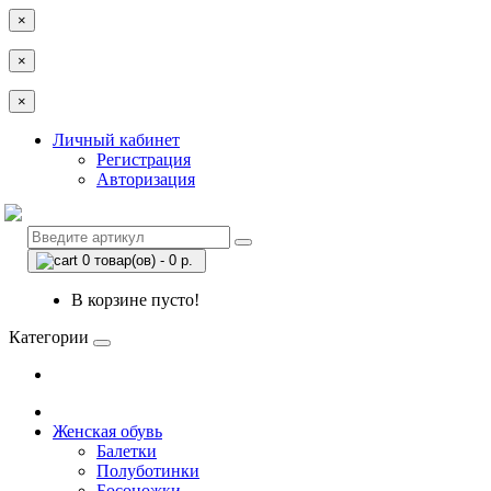
×
×
×
Личный кабинет
Регистрация
Авторизация
0 товар(ов) - 0 р.
В корзине пусто!
Категории
Женская обувь
Балетки
Полуботинки
Босоножки