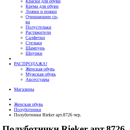
Краски для обуви
Крема для обуви
Ложки и рожки
Очищающие ср-
ва
Полустельки
Растяжители
Салфетки
Стельки
Шампунь
Шнурки
РАСПРОДАЖА!
Женская обувь
Мужская обувь
Аксессуары
Магазины
Женская обувь
Полуботинки
Полуботинки Rieker арт.8726 чер.
Полуботинки Rieker арт.8726