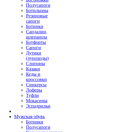
Полусапоги
Ботильоны
Резиновые
сапоги
Ботинки
Сандалии,
шлепанцы
Ботфорты
Сапоги
Дутики
(луноходы)
Слипоны
Казаки
Кеды и
кроссовки
Сникерсы
Лоферы
Туфли
Мокасины
Эспадрильи
Мужская обувь
Ботинки
Полусапоги