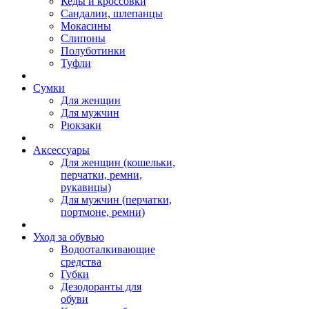
Кеды и кроссовки
Сандалии, шлепанцы
Мокасины
Слипоны
Полуботинки
Туфли
Сумки
Для женщин
Для мужчин
Рюкзаки
Аксессуары
Для женщин (кошельки,
перчатки, ремни,
рукавицы)
Для мужчин (перчатки,
портмоне, ремни)
Уход за обувью
Водооталкивающие
средства
Губки
Дезодоранты для
обуви