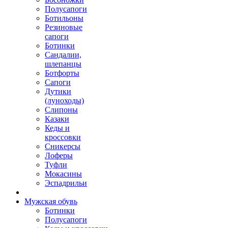
Полусапоги
Ботильоны
Резиновые
сапоги
Ботинки
Сандалии,
шлепанцы
Ботфорты
Сапоги
Дутики
(луноходы)
Слипоны
Казаки
Кеды и
кроссовки
Сникерсы
Лоферы
Туфли
Мокасины
Эспадрильи
Мужская обувь
Ботинки
Полусапоги