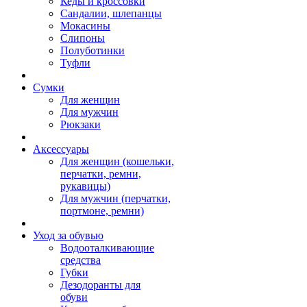
Кеды и кроссовки
Сандалии, шлепанцы
Мокасины
Слипоны
Полуботинки
Туфли
Сумки
Для женщин
Для мужчин
Рюкзаки
Аксессуары
Для женщин (кошельки,
перчатки, ремни,
рукавицы)
Для мужчин (перчатки,
портмоне, ремни)
Уход за обувью
Водооталкивающие
средства
Губки
Дезодоранты для
обуви