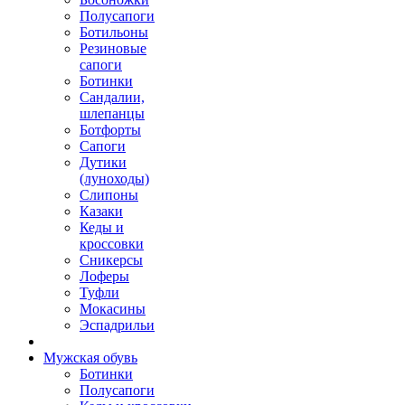
Полусапоги
Ботильоны
Резиновые
сапоги
Ботинки
Сандалии,
шлепанцы
Ботфорты
Сапоги
Дутики
(луноходы)
Слипоны
Казаки
Кеды и
кроссовки
Сникерсы
Лоферы
Туфли
Мокасины
Эспадрильи
Мужская обувь
Ботинки
Полусапоги