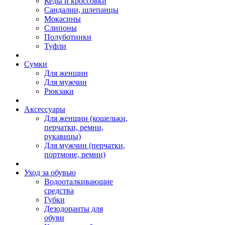
Кеды и кроссовки
Сандалии, шлепанцы
Мокасины
Слипоны
Полуботинки
Туфли
Сумки
Для женщин
Для мужчин
Рюкзаки
Аксессуары
Для женщин (кошельки,
перчатки, ремни,
рукавицы)
Для мужчин (перчатки,
портмоне, ремни)
Уход за обувью
Водооталкивающие
средства
Губки
Дезодоранты для
обуви