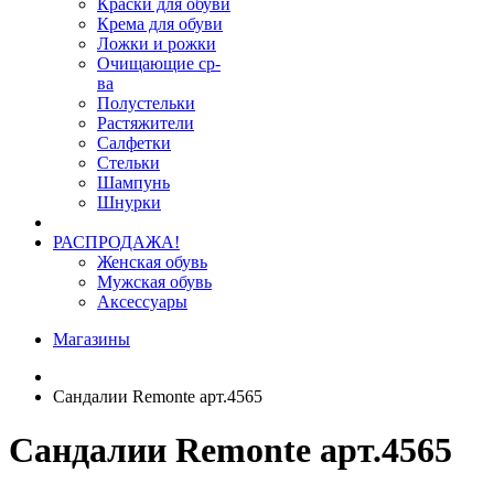
Краски для обуви
Крема для обуви
Ложки и рожки
Очищающие ср-
ва
Полустельки
Растяжители
Салфетки
Стельки
Шампунь
Шнурки
РАСПРОДАЖА!
Женская обувь
Мужская обувь
Аксессуары
Магазины
Сандалии Remonte арт.4565
Сандалии Remonte арт.4565