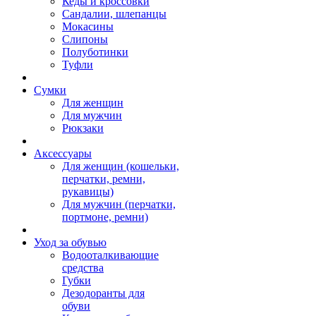
Кеды и кроссовки
Сандалии, шлепанцы
Мокасины
Слипоны
Полуботинки
Туфли
Сумки
Для женщин
Для мужчин
Рюкзаки
Аксессуары
Для женщин (кошельки,
перчатки, ремни,
рукавицы)
Для мужчин (перчатки,
портмоне, ремни)
Уход за обувью
Водооталкивающие
средства
Губки
Дезодоранты для
обуви