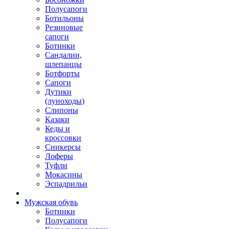
Полусапоги
Ботильоны
Резиновые
сапоги
Ботинки
Сандалии,
шлепанцы
Ботфорты
Сапоги
Дутики
(луноходы)
Слипоны
Казаки
Кеды и
кроссовки
Сникерсы
Лоферы
Туфли
Мокасины
Эспадрильи
Мужская обувь
Ботинки
Полусапоги