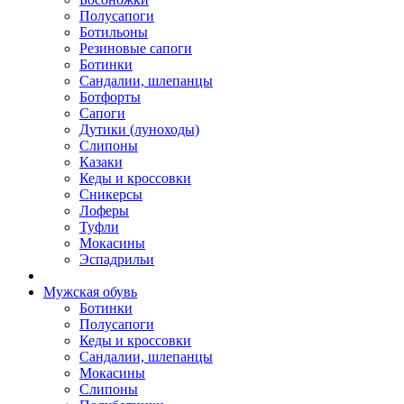
Полусапоги
Ботильоны
Резиновые сапоги
Ботинки
Сандалии, шлепанцы
Ботфорты
Сапоги
Дутики (луноходы)
Слипоны
Казаки
Кеды и кроссовки
Сникерсы
Лоферы
Туфли
Мокасины
Эспадрильи
Мужская обувь
Ботинки
Полусапоги
Кеды и кроссовки
Сандалии, шлепанцы
Мокасины
Слипоны