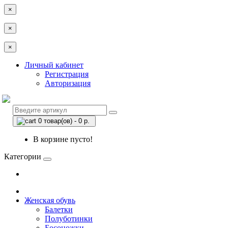
×
×
×
Личный кабинет
Регистрация
Авторизация
0 товар(ов) - 0 р.
В корзине пусто!
Категории
Женская обувь
Балетки
Полуботинки
Босоножки