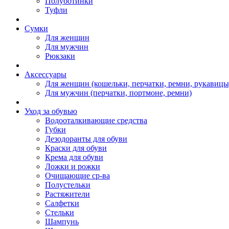
Полуботинки
Туфли
Сумки
Для женщин
Для мужчин
Рюкзаки
Аксессуары
Для женщин (кошельки, перчатки, ремни, рукавицы
Для мужчин (перчатки, портмоне, ремни)
Уход за обувью
Водооталкивающие средства
Губки
Дезодоранты для обуви
Краски для обуви
Крема для обуви
Ложки и рожки
Очищающие ср-ва
Полустельки
Растяжители
Салфетки
Стельки
Шампунь