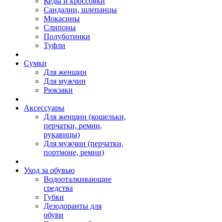
Кеды и кроссовки
Сандалии, шлепанцы
Мокасины
Слипоны
Полуботинки
Туфли
Сумки
Для женщин
Для мужчин
Рюкзаки
Аксессуары
Для женщин (кошельки,
перчатки, ремни,
рукавицы)
Для мужчин (перчатки,
портмоне, ремни)
Уход за обувью
Водооталкивающие
средства
Губки
Дезодоранты для
обуви