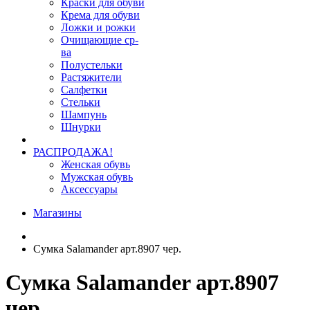
Краски для обуви
Крема для обуви
Ложки и рожки
Очищающие ср-
ва
Полустельки
Растяжители
Салфетки
Стельки
Шампунь
Шнурки
РАСПРОДАЖА!
Женская обувь
Мужская обувь
Аксессуары
Магазины
Сумка Salamander арт.8907 чер.
Сумка Salamander арт.8907
чер.