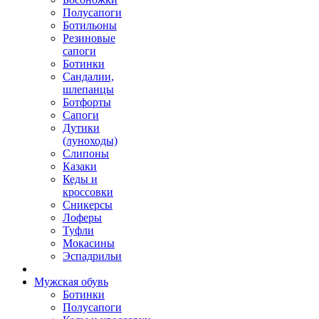
Полусапоги
Ботильоны
Резиновые
сапоги
Ботинки
Сандалии,
шлепанцы
Ботфорты
Сапоги
Дутики
(луноходы)
Слипоны
Казаки
Кеды и
кроссовки
Сникерсы
Лоферы
Туфли
Мокасины
Эспадрильи
Мужская обувь
Ботинки
Полусапоги