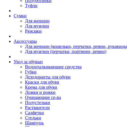
Полуботинки
Туфли
Сумки
Для женщин
Для мужчин
Рюкзаки
Аксессуары
Для женщин (кошельки, перчатки, ремни, рукавицы
Для мужчин (перчатки, портмоне, ремни)
Уход за обувью
Водооталкивающие средства
Губки
Дезодоранты для обуви
Краски для обуви
Крема для обуви
Ложки и рожки
Очищающие ср-ва
Полустельки
Растяжители
Салфетки
Стельки
Шампунь