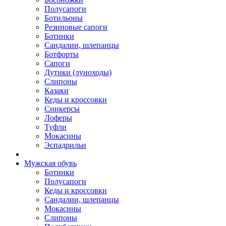
Полусапоги
Ботильоны
Резиновые сапоги
Ботинки
Сандалии, шлепанцы
Ботфорты
Сапоги
Дутики (луноходы)
Слипоны
Казаки
Кеды и кроссовки
Сникерсы
Лоферы
Туфли
Мокасины
Эспадрильи
Мужская обувь
Ботинки
Полусапоги
Кеды и кроссовки
Сандалии, шлепанцы
Мокасины
Слипоны