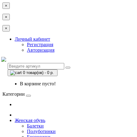
×
×
×
Личный кабинет
Регистрация
Авторизация
0 товар(ов) - 0 р.
В корзине пусто!
Категории
Женская обувь
Балетки
Полуботинки
Босоножки