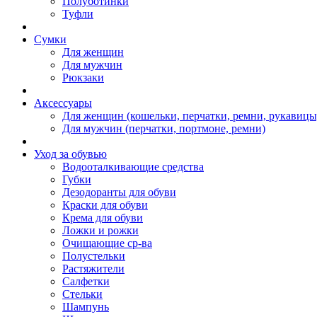
Полуботинки
Туфли
Сумки
Для женщин
Для мужчин
Рюкзаки
Аксессуары
Для женщин (кошельки, перчатки, ремни, рукавицы
Для мужчин (перчатки, портмоне, ремни)
Уход за обувью
Водооталкивающие средства
Губки
Дезодоранты для обуви
Краски для обуви
Крема для обуви
Ложки и рожки
Очищающие ср-ва
Полустельки
Растяжители
Салфетки
Стельки
Шампунь