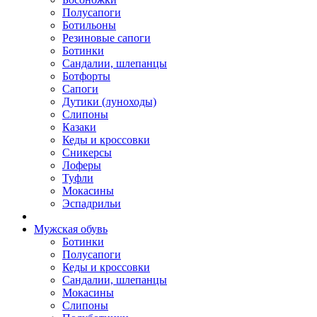
Полусапоги
Ботильоны
Резиновые сапоги
Ботинки
Сандалии, шлепанцы
Ботфорты
Сапоги
Дутики (луноходы)
Слипоны
Казаки
Кеды и кроссовки
Сникерсы
Лоферы
Туфли
Мокасины
Эспадрильи
Мужская обувь
Ботинки
Полусапоги
Кеды и кроссовки
Сандалии, шлепанцы
Мокасины
Слипоны