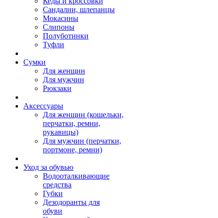
Кеды и кроссовки
Сандалии, шлепанцы
Мокасины
Слипоны
Полуботинки
Туфли
Сумки
Для женщин
Для мужчин
Рюкзаки
Аксессуары
Для женщин (кошельки,
перчатки, ремни,
рукавицы)
Для мужчин (перчатки,
портмоне, ремни)
Уход за обувью
Водооталкивающие
средства
Губки
Дезодоранты для
обуви