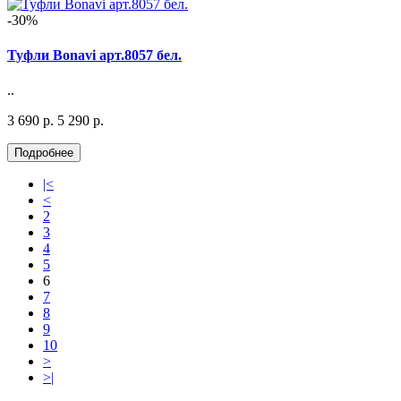
-30%
Туфли Bonavi арт.8057 бел.
..
3 690 р.
5 290 р.
|<
<
2
3
4
5
6
7
8
9
10
>
>|