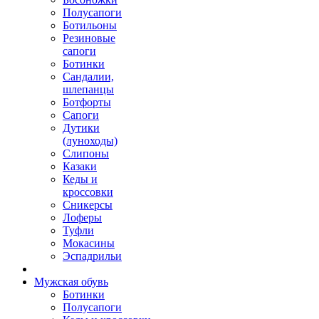
Полусапоги
Ботильоны
Резиновые
сапоги
Ботинки
Сандалии,
шлепанцы
Ботфорты
Сапоги
Дутики
(луноходы)
Слипоны
Казаки
Кеды и
кроссовки
Сникерсы
Лоферы
Туфли
Мокасины
Эспадрильи
Мужская обувь
Ботинки
Полусапоги