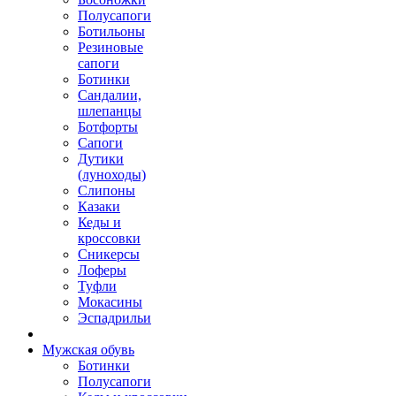
Полусапоги
Ботильоны
Резиновые
сапоги
Ботинки
Сандалии,
шлепанцы
Ботфорты
Сапоги
Дутики
(луноходы)
Слипоны
Казаки
Кеды и
кроссовки
Сникерсы
Лоферы
Туфли
Мокасины
Эспадрильи
Мужская обувь
Ботинки
Полусапоги