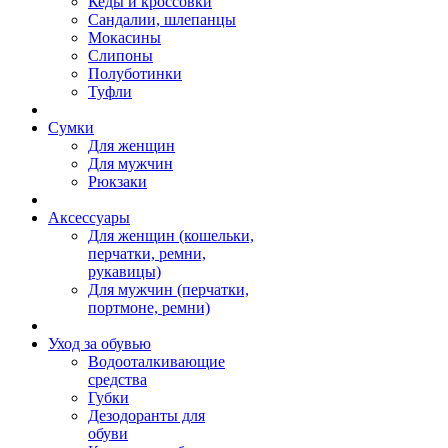
Кеды и кроссовки
Сандалии, шлепанцы
Мокасины
Слипоны
Полуботинки
Туфли
Сумки
Для женщин
Для мужчин
Рюкзаки
Аксессуары
Для женщин (кошельки,
перчатки, ремни,
рукавицы)
Для мужчин (перчатки,
портмоне, ремни)
Уход за обувью
Водооталкивающие
средства
Губки
Дезодоранты для
обуви