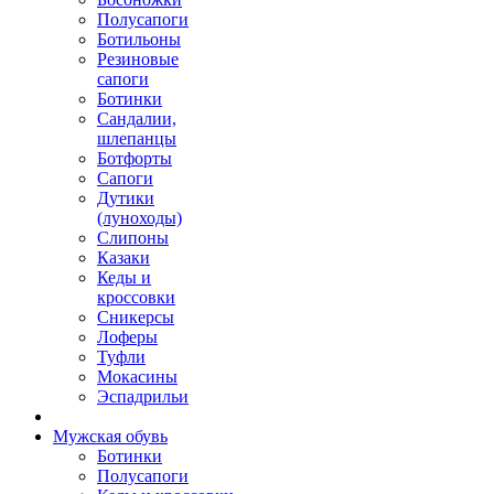
Полусапоги
Ботильоны
Резиновые
сапоги
Ботинки
Сандалии,
шлепанцы
Ботфорты
Сапоги
Дутики
(луноходы)
Слипоны
Казаки
Кеды и
кроссовки
Сникерсы
Лоферы
Туфли
Мокасины
Эспадрильи
Мужская обувь
Ботинки
Полусапоги