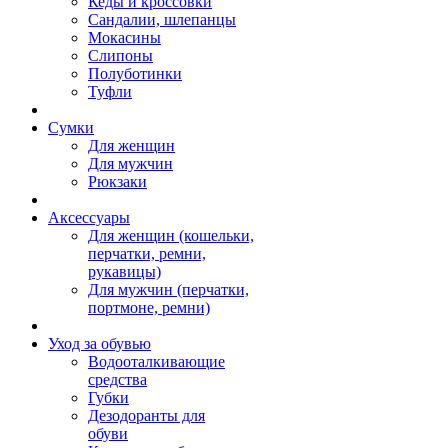
Кеды и кроссовки
Сандалии, шлепанцы
Мокасины
Слипоны
Полуботинки
Туфли
Сумки
Для женщин
Для мужчин
Рюкзаки
Аксессуары
Для женщин (кошельки,
перчатки, ремни,
рукавицы)
Для мужчин (перчатки,
портмоне, ремни)
Уход за обувью
Водооталкивающие
средства
Губки
Дезодоранты для
обуви