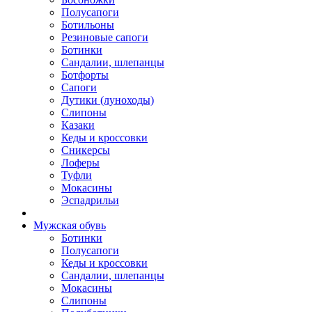
Полусапоги
Ботильоны
Резиновые сапоги
Ботинки
Сандалии, шлепанцы
Ботфорты
Сапоги
Дутики (луноходы)
Слипоны
Казаки
Кеды и кроссовки
Сникерсы
Лоферы
Туфли
Мокасины
Эспадрильи
Мужская обувь
Ботинки
Полусапоги
Кеды и кроссовки
Сандалии, шлепанцы
Мокасины
Слипоны