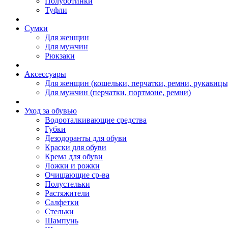
Полуботинки
Туфли
Сумки
Для женщин
Для мужчин
Рюкзаки
Аксессуары
Для женщин (кошельки, перчатки, ремни, рукавицы
Для мужчин (перчатки, портмоне, ремни)
Уход за обувью
Водооталкивающие средства
Губки
Дезодоранты для обуви
Краски для обуви
Крема для обуви
Ложки и рожки
Очищающие ср-ва
Полустельки
Растяжители
Салфетки
Стельки
Шампунь