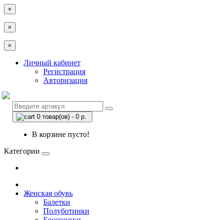
×
×
×
Личный кабинет
Регистрация
Авторизация
0 товар(ов) - 0 р.
В корзине пусто!
Категории
Женская обувь
Балетки
Полуботинки
Босоножки