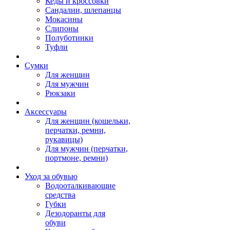
Кеды и кроссовки
Сандалии, шлепанцы
Мокасины
Слипоны
Полуботинки
Туфли
Сумки
Для женщин
Для мужчин
Рюкзаки
Аксессуары
Для женщин (кошельки,
перчатки, ремни,
рукавицы)
Для мужчин (перчатки,
портмоне, ремни)
Уход за обувью
Водооталкивающие
средства
Губки
Дезодоранты для
обуви