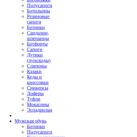
Полусапоги
Ботильоны
Резиновые
сапоги
Ботинки
Сандалии,
шлепанцы
Ботфорты
Сапоги
Дутики
(луноходы)
Слипоны
Казаки
Кеды и
кроссовки
Сникерсы
Лоферы
Туфли
Мокасины
Эспадрильи
Мужская обувь
Ботинки
Полусапоги