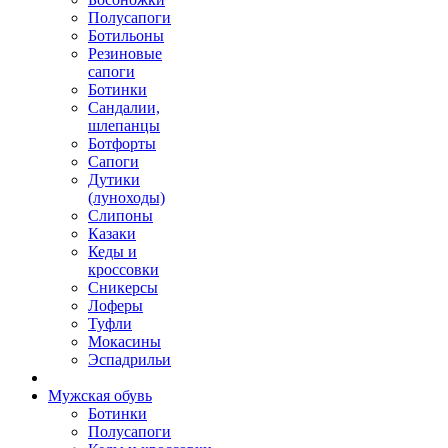
Полусапоги
Ботильоны
Резиновые
сапоги
Ботинки
Сандалии,
шлепанцы
Ботфорты
Сапоги
Дутики
(луноходы)
Слипоны
Казаки
Кеды и
кроссовки
Сникерсы
Лоферы
Туфли
Мокасины
Эспадрильи
Мужская обувь
Ботинки
Полусапоги