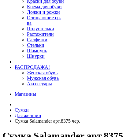
Краски для обуви
Крема для обуви
Ложки и рожки
Очищающие ср-
ва
Полустельки
Растяжители
Салфетки
Стельки
Шампунь
Шнурки
РАСПРОДАЖА!
Женская обувь
Мужская обувь
Аксессуары
Магазины
Сумки
Для женщин
Сумка Salamander арт.8375 чер.
Сумка Salamander арт.8375