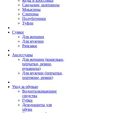
Кеды и кроссовки
Сандалии, шлепанцы
Мокасины
Слипоны
Полуботинки
Туфли
Сумки
Для женщин
Для мужчин
Рюкзаки
Аксессуары
Для женщин (кошельки,
перчатки, ремни,
рукавицы)
Для мужчин (перчатки,
портмоне, ремни)
Уход за обувью
Водооталкивающие
средства
Губки
Дезодоранты для
обуви