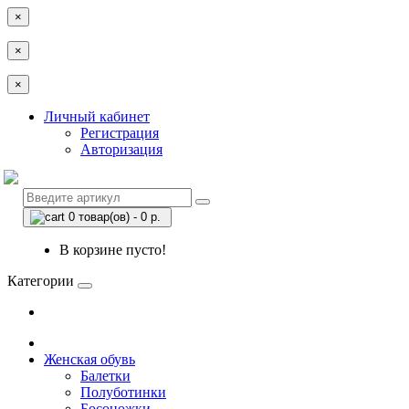
×
×
×
Личный кабинет
Регистрация
Авторизация
0 товар(ов) - 0 р.
В корзине пусто!
Категории
Женская обувь
Балетки
Полуботинки
Босоножки