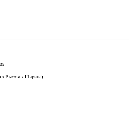
иль
а х Высота х Ширина)