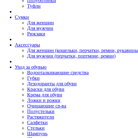
Полуботинки
Туфли
Сумки
Для женщин
Для мужчин
Рюкзаки
Аксессуары
Для женщин (кошельки, перчатки, ремни, рукавицы
Для мужчин (перчатки, портмоне, ремни)
Уход за обувью
Водооталкивающие средства
Губки
Дезодоранты для обуви
Краски для обуви
Крема для обуви
Ложки и рожки
Очищающие ср-ва
Полустельки
Растяжители
Салфетки
Стельки
Шампунь