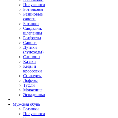
Полусапоги
Ботильоны
Резиновые
сапоги
Ботинки
Сандалии,
шлепанцы
Ботфорты
Сапоги
Дутики
(луноходы)
Слипоны
Казаки
Кеды и
кроссовки
Сникерсы
Лоферы
Туфли
Мокасины
Эспадрильи
Мужская обувь
Ботинки
Полусапоги