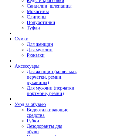
Кеды и кроссовки
Сандалии, шлепанцы
Мокасины
Слипоны
Полуботинки
Туфли
Сумки
Для женщин
Для мужчин
Рюкзаки
Аксессуары
Для женщин (кошельки,
перчатки, ремни,
рукавицы)
Для мужчин (перчатки,
портмоне, ремни)
Уход за обувью
Водооталкивающие
средства
Губки
Дезодоранты для
обуви