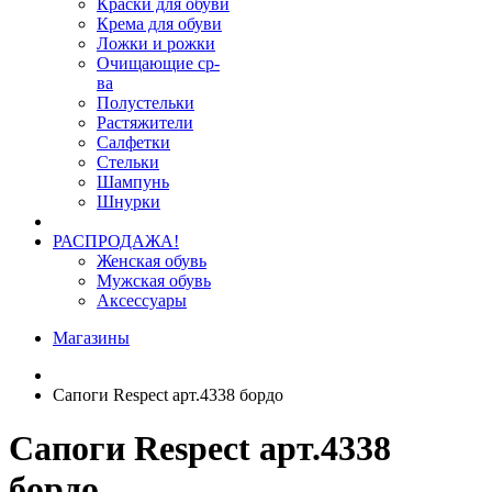
Краски для обуви
Крема для обуви
Ложки и рожки
Очищающие ср-
ва
Полустельки
Растяжители
Салфетки
Стельки
Шампунь
Шнурки
РАСПРОДАЖА!
Женская обувь
Мужская обувь
Аксессуары
Магазины
Сапоги Respect арт.4338 бордо
Сапоги Respect арт.4338
бордо