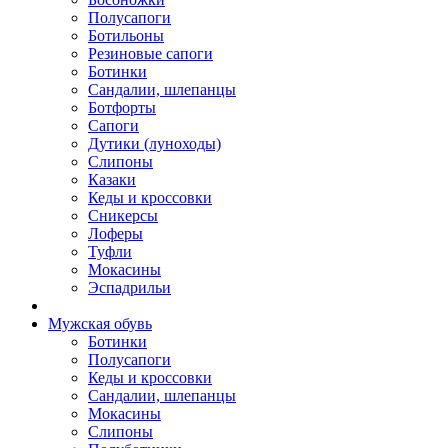
Полусапоги
Ботильоны
Резиновые сапоги
Ботинки
Сандалии, шлепанцы
Ботфорты
Сапоги
Дутики (луноходы)
Слипоны
Казаки
Кеды и кроссовки
Сникерсы
Лоферы
Туфли
Мокасины
Эспадрильи
Мужская обувь
Ботинки
Полусапоги
Кеды и кроссовки
Сандалии, шлепанцы
Мокасины
Слипоны