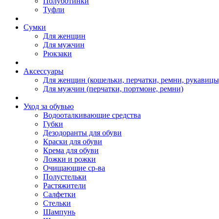
Полуботинки
Туфли
Сумки
Для женщин
Для мужчин
Рюкзаки
Аксессуары
Для женщин (кошельки, перчатки, ремни, рукавицы
Для мужчин (перчатки, портмоне, ремни)
Уход за обувью
Водооталкивающие средства
Губки
Дезодоранты для обуви
Краски для обуви
Крема для обуви
Ложки и рожки
Очищающие ср-ва
Полустельки
Растяжители
Салфетки
Стельки
Шампунь