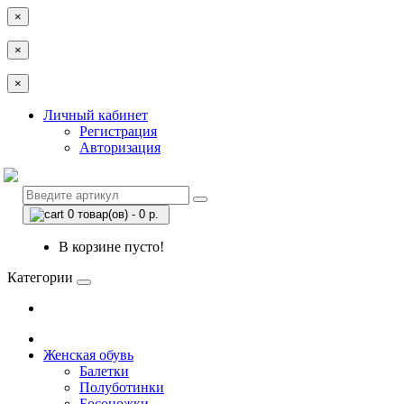
×
×
×
Личный кабинет
Регистрация
Авторизация
0 товар(ов) - 0 р.
В корзине пусто!
Категории
Женская обувь
Балетки
Полуботинки
Босоножки