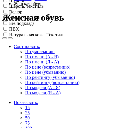
Шерсть
Женская обувь
Шерсть, текстиль
Велюр
Женская обувь
Натур. кожа | Иск. кожа
Без подклада
ПВХ
Натуральная кожа |Текстиль
Сортировать:
По умолчанию
По имени (A - Я)
По имени (Я - A)
По цене (возрастанию)
По цене (убыванию)
По рейтингу (убыванию)
По рейтингу (возрастанию)
По модели (A - Я)
По модели (Я - A)
Показывать:
15
25
50
75