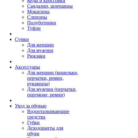
Кеды и кроссовки
Сандалии, шлепанцы
Мокасины
Слипоны
Полуботинки
Туфли
Сумки
Для женщин
Для мужчин
Рюкзаки
Аксессуары
Для женщин (кошельки,
перчатки, ремни,
рукавицы)
Для мужчин (перчатки,
портмоне, ремни)
Уход за обувью
Водооталкивающие
средства
Губки
Дезодоранты для
обуви