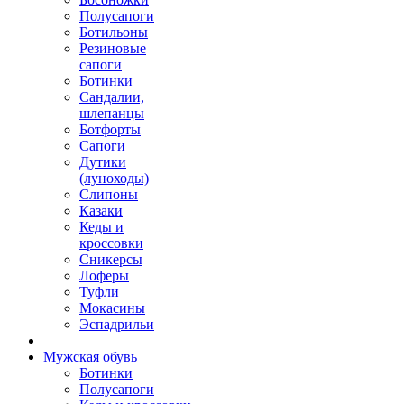
Полусапоги
Ботильоны
Резиновые
сапоги
Ботинки
Сандалии,
шлепанцы
Ботфорты
Сапоги
Дутики
(луноходы)
Слипоны
Казаки
Кеды и
кроссовки
Сникерсы
Лоферы
Туфли
Мокасины
Эспадрильи
Мужская обувь
Ботинки
Полусапоги