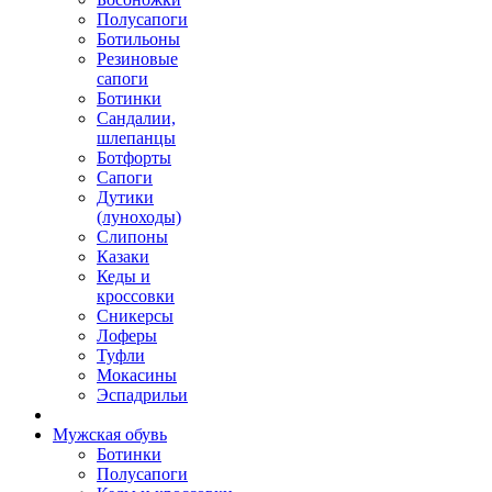
Полусапоги
Ботильоны
Резиновые
сапоги
Ботинки
Сандалии,
шлепанцы
Ботфорты
Сапоги
Дутики
(луноходы)
Слипоны
Казаки
Кеды и
кроссовки
Сникерсы
Лоферы
Туфли
Мокасины
Эспадрильи
Мужская обувь
Ботинки
Полусапоги