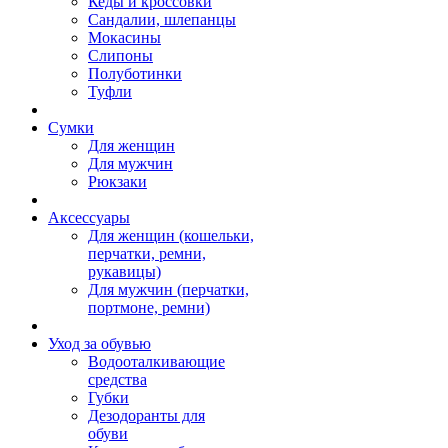
Кеды и кроссовки
Сандалии, шлепанцы
Мокасины
Слипоны
Полуботинки
Туфли
Сумки
Для женщин
Для мужчин
Рюкзаки
Аксессуары
Для женщин (кошельки,
перчатки, ремни,
рукавицы)
Для мужчин (перчатки,
портмоне, ремни)
Уход за обувью
Водооталкивающие
средства
Губки
Дезодоранты для
обуви