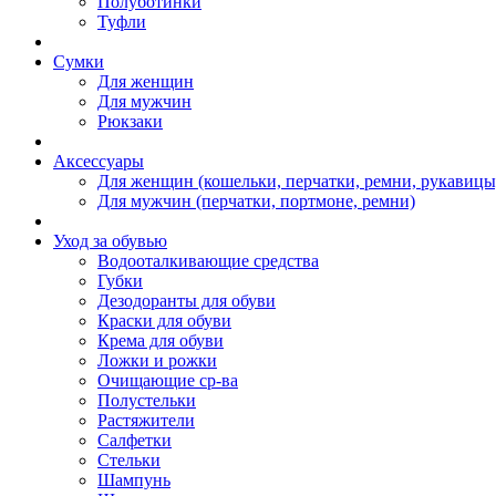
Полуботинки
Туфли
Сумки
Для женщин
Для мужчин
Рюкзаки
Аксессуары
Для женщин (кошельки, перчатки, ремни, рукавицы
Для мужчин (перчатки, портмоне, ремни)
Уход за обувью
Водооталкивающие средства
Губки
Дезодоранты для обуви
Краски для обуви
Крема для обуви
Ложки и рожки
Очищающие ср-ва
Полустельки
Растяжители
Салфетки
Стельки
Шампунь