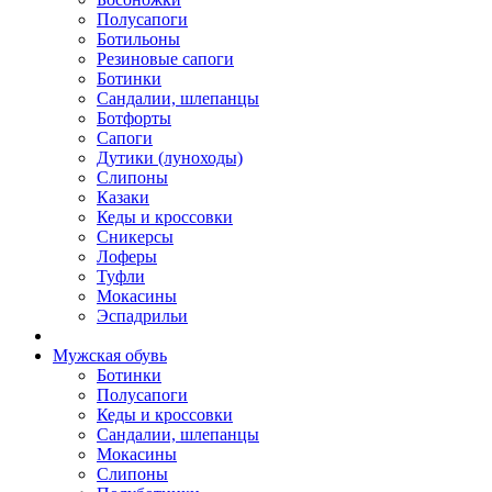
Полусапоги
Ботильоны
Резиновые сапоги
Ботинки
Сандалии, шлепанцы
Ботфорты
Сапоги
Дутики (луноходы)
Слипоны
Казаки
Кеды и кроссовки
Сникерсы
Лоферы
Туфли
Мокасины
Эспадрильи
Мужская обувь
Ботинки
Полусапоги
Кеды и кроссовки
Сандалии, шлепанцы
Мокасины
Слипоны