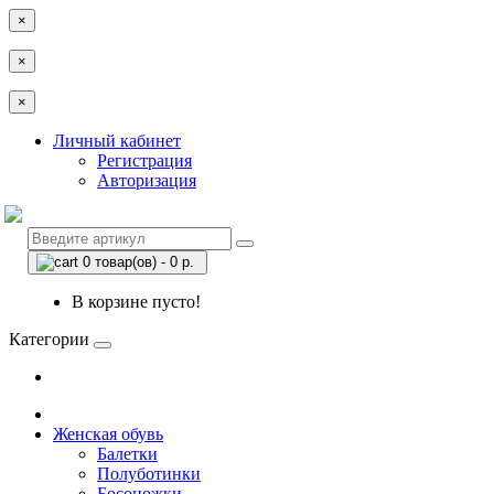
×
×
×
Личный кабинет
Регистрация
Авторизация
0 товар(ов) - 0 р.
В корзине пусто!
Категории
Женская обувь
Балетки
Полуботинки
Босоножки