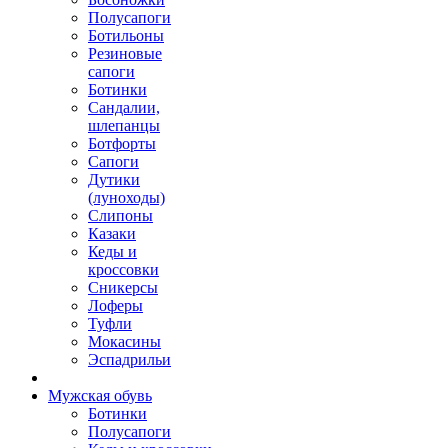
Полусапоги
Ботильоны
Резиновые
сапоги
Ботинки
Сандалии,
шлепанцы
Ботфорты
Сапоги
Дутики
(луноходы)
Слипоны
Казаки
Кеды и
кроссовки
Сникерсы
Лоферы
Туфли
Мокасины
Эспадрильи
Мужская обувь
Ботинки
Полусапоги