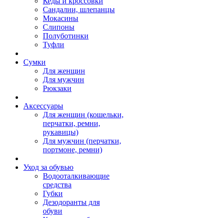
Кеды и кроссовки
Сандалии, шлепанцы
Мокасины
Слипоны
Полуботинки
Туфли
Сумки
Для женщин
Для мужчин
Рюкзаки
Аксессуары
Для женщин (кошельки,
перчатки, ремни,
рукавицы)
Для мужчин (перчатки,
портмоне, ремни)
Уход за обувью
Водооталкивающие
средства
Губки
Дезодоранты для
обуви