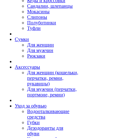
Кеды и кроссовки
Сандалии, шлепанцы
Мокасины
Слипоны
Полуботинки
Туфли
Сумки
Для женщин
Для мужчин
Рюкзаки
Аксессуары
Для женщин (кошельки,
перчатки, ремни,
рукавицы)
Для мужчин (перчатки,
портмоне, ремни)
Уход за обувью
Водооталкивающие
средства
Губки
Дезодоранты для
обуви