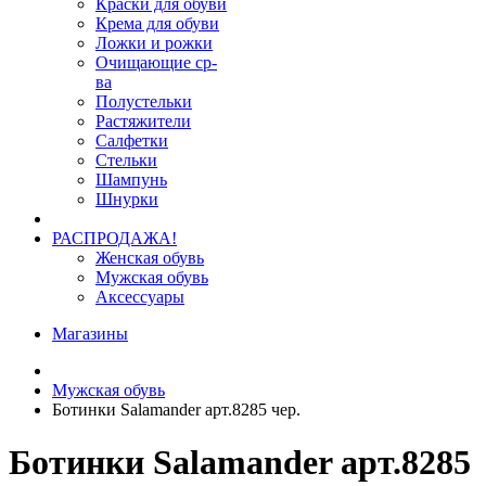
Краски для обуви
Крема для обуви
Ложки и рожки
Очищающие ср-
ва
Полустельки
Растяжители
Салфетки
Стельки
Шампунь
Шнурки
РАСПРОДАЖА!
Женская обувь
Мужская обувь
Аксессуары
Магазины
Мужская обувь
Ботинки Salamander арт.8285 чер.
Ботинки Salamander арт.8285