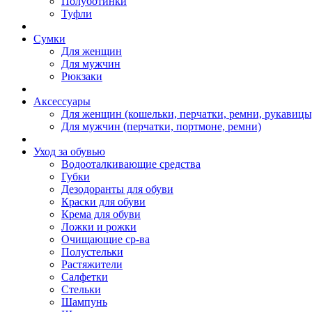
Полуботинки
Туфли
Сумки
Для женщин
Для мужчин
Рюкзаки
Аксессуары
Для женщин (кошельки, перчатки, ремни, рукавицы
Для мужчин (перчатки, портмоне, ремни)
Уход за обувью
Водооталкивающие средства
Губки
Дезодоранты для обуви
Краски для обуви
Крема для обуви
Ложки и рожки
Очищающие ср-ва
Полустельки
Растяжители
Салфетки
Стельки
Шампунь