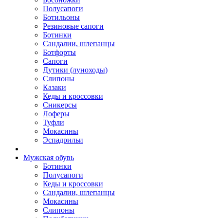
Полусапоги
Ботильоны
Резиновые сапоги
Ботинки
Сандалии, шлепанцы
Ботфорты
Сапоги
Дутики (луноходы)
Слипоны
Казаки
Кеды и кроссовки
Сникерсы
Лоферы
Туфли
Мокасины
Эспадрильи
Мужская обувь
Ботинки
Полусапоги
Кеды и кроссовки
Сандалии, шлепанцы
Мокасины
Слипоны