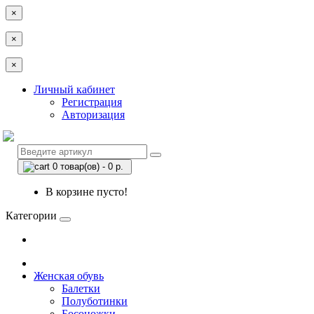
×
×
×
Личный кабинет
Регистрация
Авторизация
0 товар(ов) - 0 р.
В корзине пусто!
Категории
Женская обувь
Балетки
Полуботинки
Босоножки