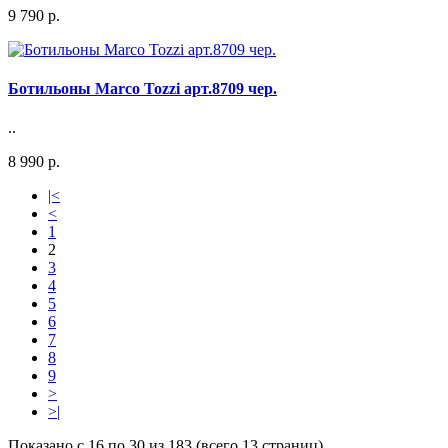
9 790 р.
Ботильоны Marco Tozzi арт.8709 чер.
..
8 990 р.
|<
<
1
2
3
4
5
6
7
8
9
>
>|
Показано с 16 по 30 из 183 (всего 13 страниц)