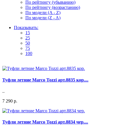
По рейтингу (убыванию)
По рейтингу (возрастанию)
По модели (A - Z)
По модели (Z - A)
Показывать:
15
25
50
75
100
Туфли летние Marco Tozzi арт.8835 кор....
..
7 290 р.
Туфли летние Marco Tozzi арт.8834 чер....