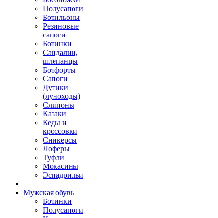
Полусапоги
Ботильоны
Резиновые
сапоги
Ботинки
Сандалии,
шлепанцы
Ботфорты
Сапоги
Дутики
(луноходы)
Слипоны
Казаки
Кеды и
кроссовки
Сникерсы
Лоферы
Туфли
Мокасины
Эспадрильи
Мужская обувь
Ботинки
Полусапоги