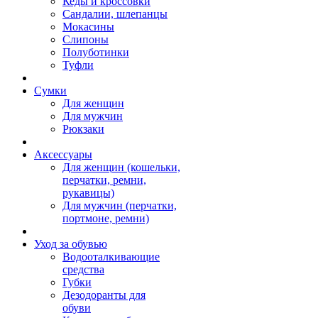
Кеды и кроссовки
Сандалии, шлепанцы
Мокасины
Слипоны
Полуботинки
Туфли
Сумки
Для женщин
Для мужчин
Рюкзаки
Аксессуары
Для женщин (кошельки,
перчатки, ремни,
рукавицы)
Для мужчин (перчатки,
портмоне, ремни)
Уход за обувью
Водооталкивающие
средства
Губки
Дезодоранты для
обуви