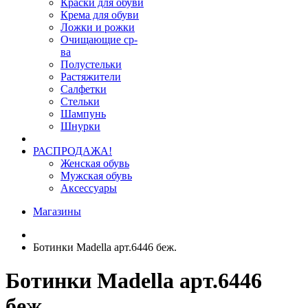
Краски для обуви
Крема для обуви
Ложки и рожки
Очищающие ср-
ва
Полустельки
Растяжители
Салфетки
Стельки
Шампунь
Шнурки
РАСПРОДАЖА!
Женская обувь
Мужская обувь
Аксессуары
Магазины
Ботинки Madella арт.6446 беж.
Ботинки Madella арт.6446
беж.