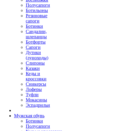
Полусапоги
Ботильоны
Резиновые
сапоги
Ботинки
Сандалии,
шлепанцы
Ботфорты
Сапоги
Дутики
(луноходы)
Слипоны
Казаки
Кеды и
кроссовки
Сникерсы
Лоферы
Туфли
Мокасины
Эспадрильи
Мужская обувь
Ботинки
Полусапоги