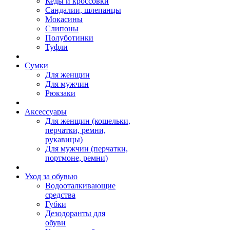
Кеды и кроссовки
Сандалии, шлепанцы
Мокасины
Слипоны
Полуботинки
Туфли
Сумки
Для женщин
Для мужчин
Рюкзаки
Аксессуары
Для женщин (кошельки,
перчатки, ремни,
рукавицы)
Для мужчин (перчатки,
портмоне, ремни)
Уход за обувью
Водооталкивающие
средства
Губки
Дезодоранты для
обуви