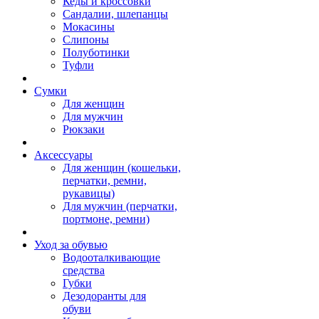
Кеды и кроссовки
Сандалии, шлепанцы
Мокасины
Слипоны
Полуботинки
Туфли
Сумки
Для женщин
Для мужчин
Рюкзаки
Аксессуары
Для женщин (кошельки,
перчатки, ремни,
рукавицы)
Для мужчин (перчатки,
портмоне, ремни)
Уход за обувью
Водооталкивающие
средства
Губки
Дезодоранты для
обуви