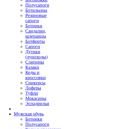
Полусапоги
Ботильоны
Резиновые
сапоги
Ботинки
Сандалии,
шлепанцы
Ботфорты
Сапоги
Дутики
(луноходы)
Слипоны
Казаки
Кеды и
кроссовки
Сникерсы
Лоферы
Туфли
Мокасины
Эспадрильи
Мужская обувь
Ботинки
Полусапоги