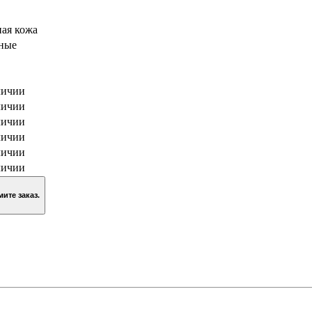
ая кожа
рные
личии
личии
личии
личии
личии
личии
зину и оформите заказ.