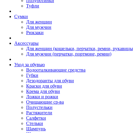
Полуботинки
Туфли
Сумки
Для женщин
Для мужчин
Рюкзаки
Аксессуары
Для женщин (кошельки, перчатки, ремни, рукавицы
Для мужчин (перчатки, портмоне, ремни)
Уход за обувью
Водооталкивающие средства
Губки
Дезодоранты для обуви
Краски для обуви
Крема для обуви
Ложки и рожки
Очищающие ср-ва
Полустельки
Растяжители
Салфетки
Стельки
Шампунь