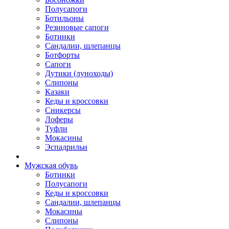
Полусапоги
Ботильоны
Резиновые сапоги
Ботинки
Сандалии, шлепанцы
Ботфорты
Сапоги
Дутики (луноходы)
Слипоны
Казаки
Кеды и кроссовки
Сникерсы
Лоферы
Туфли
Мокасины
Эспадрильи
Мужская обувь
Ботинки
Полусапоги
Кеды и кроссовки
Сандалии, шлепанцы
Мокасины
Слипоны