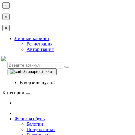
×
×
×
Личный кабинет
Регистрация
Авторизация
0 товар(ов) - 0 р.
В корзине пусто!
Категории
Женская обувь
Балетки
Полуботинки
Босоножки