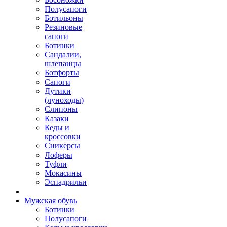
Полусапоги
Ботильоны
Резиновые
сапоги
Ботинки
Сандалии,
шлепанцы
Ботфорты
Сапоги
Дутики
(луноходы)
Слипоны
Казаки
Кеды и
кроссовки
Сникерсы
Лоферы
Туфли
Мокасины
Эспадрильи
Мужская обувь
Ботинки
Полусапоги