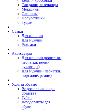
Кеды и кроссовки
Сандалии, шлепанцы
Мокасины
Слипоны
Полуботинки
Туфли
Сумки
Для женщин
Для мужчин
Рюкзаки
Аксессуары
Для женщин (кошельки,
перчатки, ремни,
рукавицы)
Для мужчин (перчатки,
портмоне, ремни)
Уход за обувью
Водооталкивающие
средства
Губки
Дезодоранты для
обуви