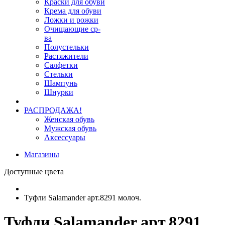
Краски для обуви
Крема для обуви
Ложки и рожки
Очищающие ср-
ва
Полустельки
Растяжители
Салфетки
Стельки
Шампунь
Шнурки
РАСПРОДАЖА!
Женская обувь
Мужская обувь
Аксессуары
Магазины
Доступные цвета
Туфли Salamander арт.8291 молоч.
Туфли Salamander арт.8291