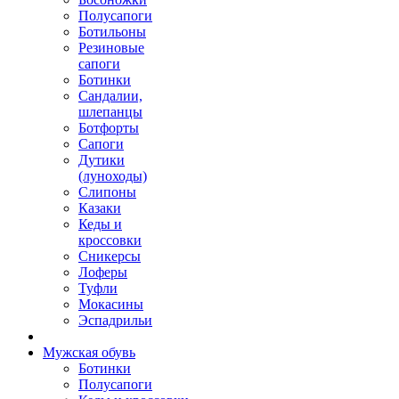
Полусапоги
Ботильоны
Резиновые
сапоги
Ботинки
Сандалии,
шлепанцы
Ботфорты
Сапоги
Дутики
(луноходы)
Слипоны
Казаки
Кеды и
кроссовки
Сникерсы
Лоферы
Туфли
Мокасины
Эспадрильи
Мужская обувь
Ботинки
Полусапоги