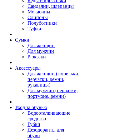
Кеды и кроссовки
Сандалии, шлепанцы
Мокасины
Слипоны
Полуботинки
Туфли
Сумки
Для женщин
Для мужчин
Рюкзаки
Аксессуары
Для женщин (кошельки,
перчатки, ремни,
рукавицы)
Для мужчин (перчатки,
портмоне, ремни)
Уход за обувью
Водооталкивающие
средства
Губки
Дезодоранты для
обуви