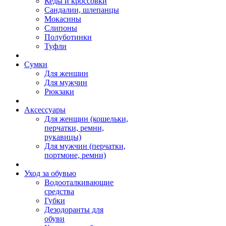
Кеды и кроссовки
Сандалии, шлепанцы
Мокасины
Слипоны
Полуботинки
Туфли
Сумки
Для женщин
Для мужчин
Рюкзаки
Аксессуары
Для женщин (кошельки,
перчатки, ремни,
рукавицы)
Для мужчин (перчатки,
портмоне, ремни)
Уход за обувью
Водооталкивающие
средства
Губки
Дезодоранты для
обуви