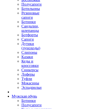
Полусапоги
Ботильоны
Резиновые
сапоги
Ботинки
Сандалии,
шлепанцы
Ботфорты
Сапоги
Дутики
(луноходы)
Слипоны
Казаки
Кеды и
кроссовки
Сникерсы
Лоферы
Туфли
Мокасины
Эспадрильи
Мужская обувь
Ботинки
Полусапоги