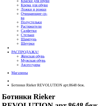
Краски для обуви
Крема для обуви
Ложки и рожки
Очищающие ср-
ва
Полустельки
Растяжители
Салфетки
Стельки
Шампунь
Шнурки
РАСПРОДАЖА!
Женская обувь
Мужская обувь
Аксессуары
Магазины
Ботинки Rieker REVOLUTION арт.8648 беж.
Ботинки Rieker
REVOLUTION арт.8648 беж.