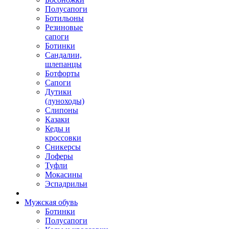
Полусапоги
Ботильоны
Резиновые
сапоги
Ботинки
Сандалии,
шлепанцы
Ботфорты
Сапоги
Дутики
(луноходы)
Слипоны
Казаки
Кеды и
кроссовки
Сникерсы
Лоферы
Туфли
Мокасины
Эспадрильи
Мужская обувь
Ботинки
Полусапоги