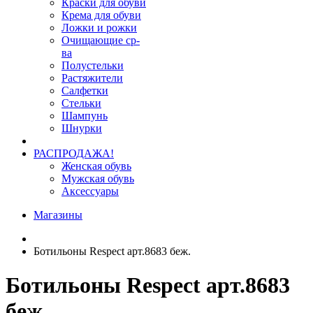
Краски для обуви
Крема для обуви
Ложки и рожки
Очищающие ср-
ва
Полустельки
Растяжители
Салфетки
Стельки
Шампунь
Шнурки
РАСПРОДАЖА!
Женская обувь
Мужская обувь
Аксессуары
Магазины
Ботильоны Respect арт.8683 беж.
Ботильоны Respect арт.8683
беж.