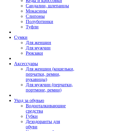
Кеды и кроссовки
Сандалии, шлепанцы
Мокасины
Слипоны
Полуботинки
Туфли
Сумки
Для женщин
Для мужчин
Рюкзаки
Аксессуары
Для женщин (кошельки,
перчатки, ремни,
рукавицы)
Для мужчин (перчатки,
портмоне, ремни)
Уход за обувью
Водооталкивающие
средства
Губки
Дезодоранты для
обуви