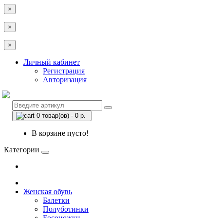
×
×
×
Личный кабинет
Регистрация
Авторизация
0 товар(ов) - 0 р.
В корзине пусто!
Категории
Женская обувь
Балетки
Полуботинки
Босоножки