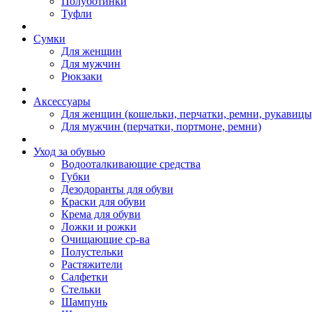
Полуботинки
Туфли
Сумки
Для женщин
Для мужчин
Рюкзаки
Аксессуары
Для женщин (кошельки, перчатки, ремни, рукавицы
Для мужчин (перчатки, портмоне, ремни)
Уход за обувью
Водооталкивающие средства
Губки
Дезодоранты для обуви
Краски для обуви
Крема для обуви
Ложки и рожки
Очищающие ср-ва
Полустельки
Растяжители
Салфетки
Стельки
Шампунь