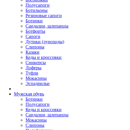
Полусапоги
Ботильоны
Резиновые сапоги
Ботинки
Сандалии, шлепанцы
Ботфорты
Сапоги
Дутики (луноходы)
Слипоны
Казаки
Кеды и кроссовки
Сникерсы
Лоферы
Туфли
Мокасины
Эспадрильи
Мужская обувь
Ботинки
Полусапоги
Кеды и кроссовки
Сандалии, шлепанцы
Мокасины
Слипоны