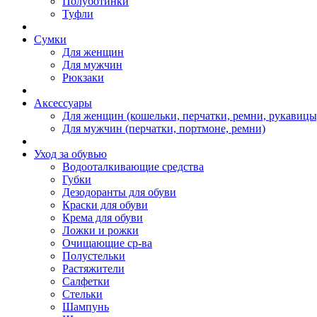
Полуботинки
Туфли
Сумки
Для женщин
Для мужчин
Рюкзаки
Аксессуары
Для женщин (кошельки, перчатки, ремни, рукавицы
Для мужчин (перчатки, портмоне, ремни)
Уход за обувью
Водооталкивающие средства
Губки
Дезодоранты для обуви
Краски для обуви
Крема для обуви
Ложки и рожки
Очищающие ср-ва
Полустельки
Растяжители
Салфетки
Стельки
Шампунь