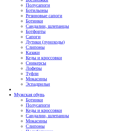
Полусапоги
Ботильоны
Резиновые сапоги
Ботинки
Сандалии, шлепанцы
Ботфорты
Сапоги
Дутики (луноходы)
Слипоны
Казаки
Кеды и кроссовки
Сникерсы
Лоферы
Туфли
Мокасины
Эспадрильи
Мужская обувь
Ботинки
Полусапоги
Кеды и кроссовки
Сандалии, шлепанцы
Мокасины
Слипоны