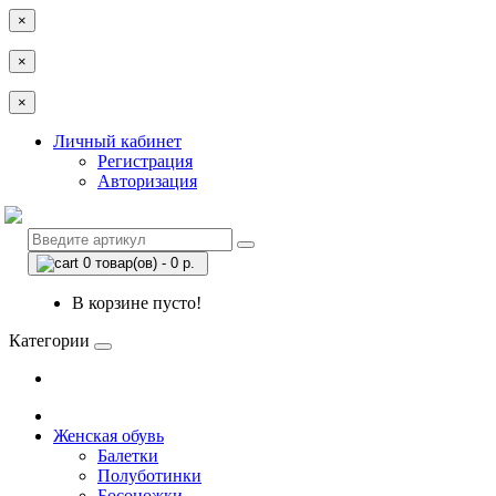
×
×
×
Личный кабинет
Регистрация
Авторизация
0 товар(ов) - 0 р.
В корзине пусто!
Категории
Женская обувь
Балетки
Полуботинки
Босоножки